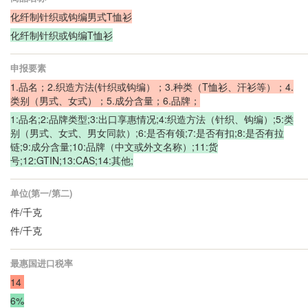
化纤制针织或钩编男式T恤衫
化纤制针织或钩编T恤衫
申报要素
1.品名；2.织造方法(针织或钩编）；3.种类（T恤衫、汗衫等）；4.
类别（男式、女式）；
5.成分含量；6.品牌；
1:品名;2:品牌类型;3:出口享惠情况;4:织造方法（针织、钩编）;5:类
别（男式、女式、男女同款）;6:是否有领;7:是否有扣;8:是否有拉
链;9:成分含量;10:品牌（中文或外文名称）;11:货
号;12:GTIN;13:CAS;14:其他;
单位(第一/第二)
件/千克
件/千克
最惠国进口税率
14
6%