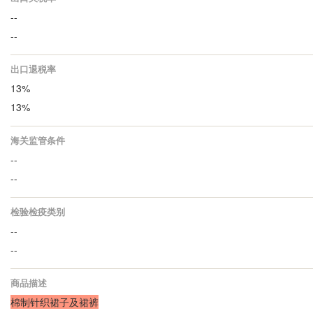
--
--
出口退税率
13%
13%
海关监管条件
--
--
检验检疫类别
--
--
商品描述
棉制针织裙子及裙裤