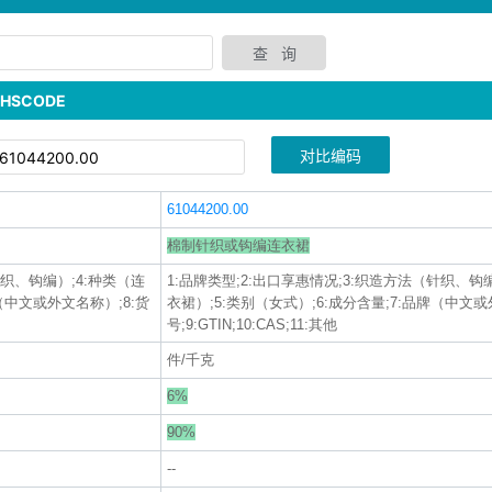
SCODE
对比编码
61044200.00
棉制针织或钩编连衣裙
针织、钩编）;4:种类（连
1:品牌类型;2:出口享惠情况;3:织造方法（针织、钩
牌（中文或外文名称）;8:货
衣裙）;5:类别（女式）;6:成分含量;7:品牌（中文或
号;9:GTIN;10:CAS;11:其他
件/千克
6%
90%
--