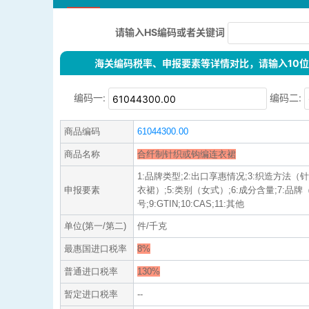
请输入HS编码或者关键词
海关编码税率、申报要素等详情对比，请输入10位H
编码一:
编码二:
商品编码
61044300.00
商品名称
合纤制针织或钩编连衣裙
1:品牌类型;2:出口享惠情况;3:织造方法（
申报要素
衣裙）;5:类别（女式）;6:成分含量;7:品
号;9:GTIN;10:CAS;11:其他
单位(第一/第二)
件/千克
最惠国进口税率
8%
普通进口税率
130%
暂定进口税率
--