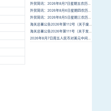
外贸简讯：2026年8月7日星期五农历六月廿五
外贸简讯：2026年8月6日星期四农历六月廿四
外贸简讯：2026年8月5日星期三农历六月廿三
海关总署公告2026年第112号（关于废止部分卫生检疫类规范性文件的公告）
海关总署公告2026年第111号（关于发布《进出境动植物检疫处理监督管理工作规定》《进出境卫生处理监督管理工作规定》的公告）
2026年8月7日周五人民币对美元中间价报6.7904调贬9个基点