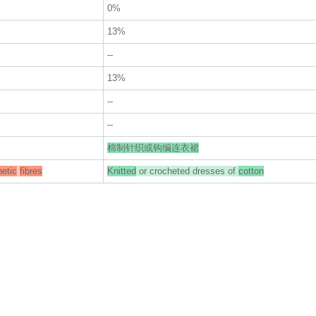
0%
13%
--
13%
--
--
棉制针织或钩编连衣裙
hetic
fibres
Knitted
or crocheted dresses of
cotton