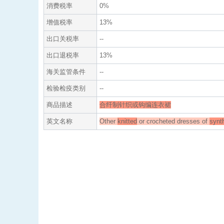
消费税率
0%
增值税率
13%
出口关税率
--
出口退税率
13%
海关监管条件
--
检验检疫类别
--
商品描述
合纤制针织或钩编连衣裙
英文名称
Other
knitted
or crocheted dresses of
synt