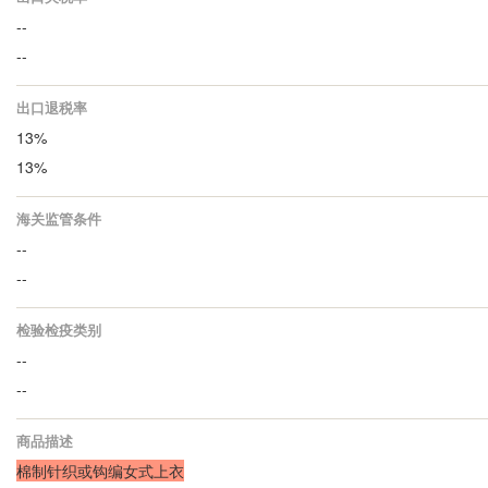
--
--
出口退税率
13%
13%
海关监管条件
--
--
检验检疫类别
--
--
商品描述
棉制针织或钩编女式上衣