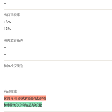
--
出口退税率
13%
13%
海关监管条件
--
--
检验检疫类别
--
--
商品描述
化纤制针织或钩编起绒织物
棉制针织或钩编起绒织物