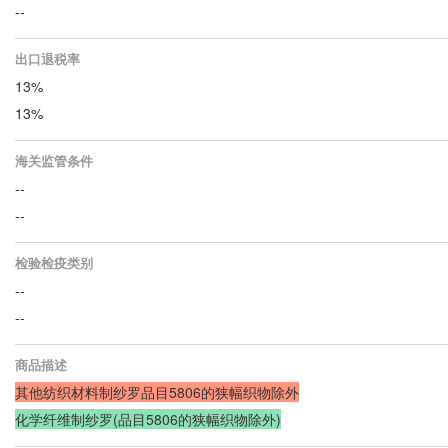
--
出口退税率
13%
13%
海关监管条件
--
--
检验检疫类别
--
--
商品描述
其他纺织材料制纱罗品目5806的狭幅织物除外
化学纤维制纱罗(品目5806的狭幅织物除外)