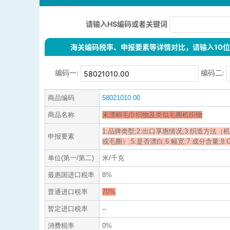
请输入HS编码或者关键词
海关编码税率、申报要素等详情对比，请输入10位H
编码一:
编码二:
商品编码
58021010.00
商品名称
未漂棉毛巾织物及类似毛圈机织物
1:品牌类型;2:出口享惠情况;3:织造方法（
申报要素
或毛圈）;5:是否漂白;6:幅宽;7:成分含量;8:GT
单位(第一/第二)
米/千克
最惠国进口税率
8%
普通进口税率
70%
暂定进口税率
--
消费税率
0%