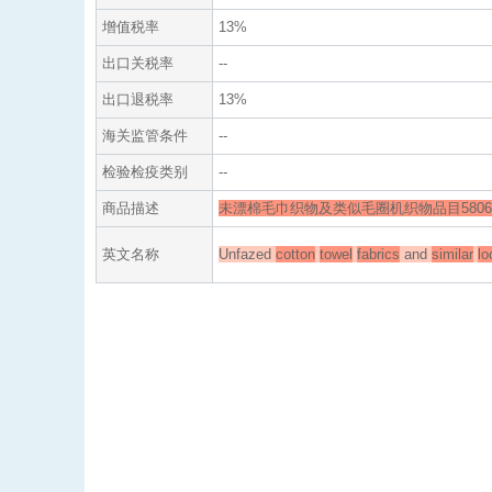
增值税率
13%
出口关税率
--
出口退税率
13%
海关监管条件
--
检验检疫类别
--
商品描述
未漂棉毛巾织物及类似毛圈机织物品目580
英文名称
Unfazed
cotton
towel
fabrics
and
similar
lo