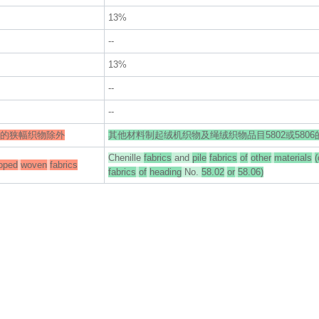
13%
--
13%
--
--
6的狭幅织物除外
其他材料制起绒机织物及绳绒织物品目5802或580
Chenille
fabrics
and
pile
fabrics
of
other
materials
(
oped
woven
fabrics
fabrics
of
heading
No.
58.02
or
58.06)