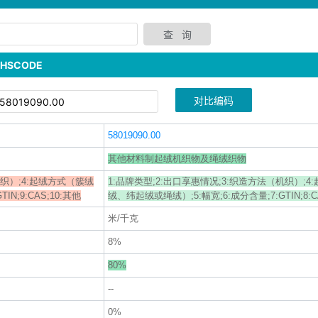
SCODE
对比编码
58019090.00
其他材料制起绒机织物及绳绒织物
机织）;4:起绒方式（簇绒
1:品牌类型;2:出口享惠情况;3:织造方法（机织）;
IN;9:CAS;10:其他
绒、纬起绒或绳绒）;5:幅宽;6:成分含量;7:GTIN;8:C
米/千克
8%
80%
--
0%