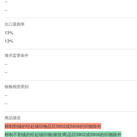
--
--
出口退税率
13%
13%
海关监管条件
--
--
检验检疫类别
--
--
商品描述
棉制割绒的经起绒织物品目5802或5806的织物除外
棉制不割绒的经起绒织物(棱纹绸)品目5802或5806的织物除外