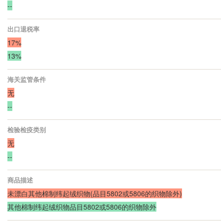
--
出口退税率
17%
13%
海关监管条件
无
--
检验检疫类别
无
--
商品描述
未漂白其他棉制纬起绒织物(品目5802或5806的织物除外)
其他棉制纬起绒织物品目5802或5806的织物除外