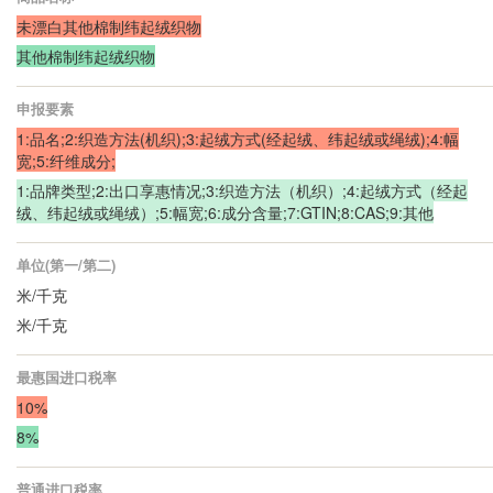
未漂白其他棉制纬起绒织物
其他棉制纬起绒织物
申报要素
1:品名;2:织造方法(机织);3:起绒方式(经起绒、纬起绒或绳绒);4:幅
宽;5:纤维成分;
1:品牌类型;2:出口享惠情况;3:织造方法（机织）;4:起绒方式（经起
绒、纬起绒或绳绒）;5:幅宽;6:成分含量;7:GTIN;8:CAS;9:其他
单位(第一/第二)
米/千克
米/千克
最惠国进口税率
10%
8%
普通进口税率