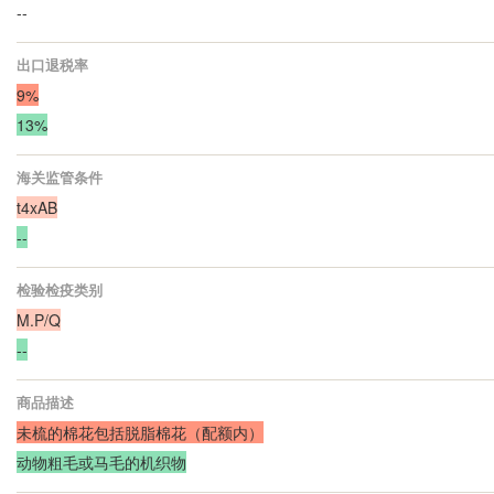
--
出口退税率
9%
13%
海关监管条件
t4xAB
--
检验检疫类别
M.P/Q
--
商品描述
未梳的棉花包括脱脂棉花（配额内）
动物粗毛或马毛的机织物