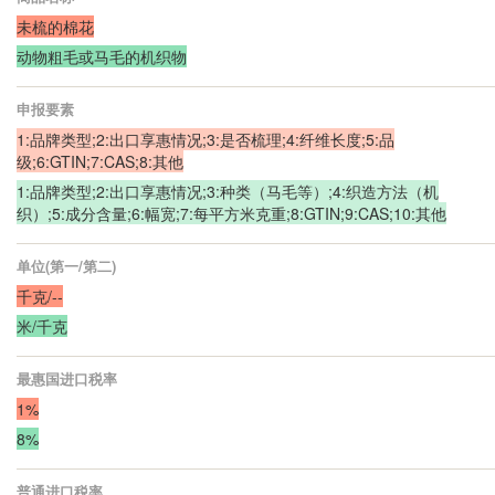
未梳的棉花
动物粗毛或马毛的机织物
申报要素
1:品牌类型;2:出口享惠情况;3:是否梳理;4:纤维长度;5:品
级;6:GTIN;7:CAS;8:其他
1:品牌类型;2:出口享惠情况;3:种类（马毛等）;4:织造方法（机
织）;5:成分含量;6:幅宽;7:每平方米克重;8:GTIN;9:CAS;10:其他
单位(第一/第二)
千克/--
米/千克
最惠国进口税率
1%
8%
普通进口税率