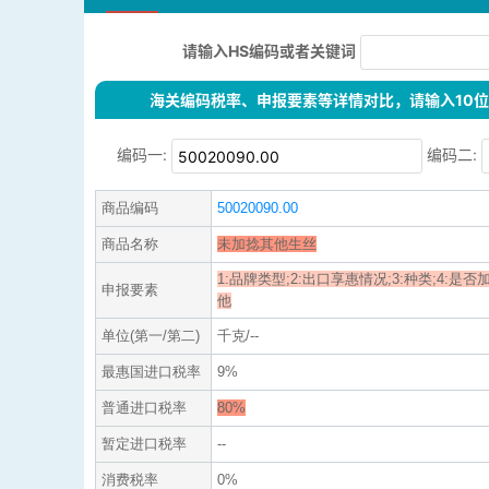
请输入HS编码或者关键词
海关编码税率、申报要素等详情对比，请输入10位H
编码一:
编码二:
商品编码
50020090.00
商品名称
未加捻其他生丝
1:品牌类型;2:出口享惠情况;3:种类;4:是否加捻;
申报要素
他
单位(第一/第二)
千克/--
最惠国进口税率
9%
普通进口税率
80%
暂定进口税率
--
消费税率
0%