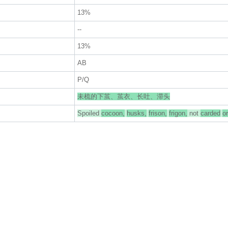
13%
--
13%
AB
P/Q
未梳的下茧、茧衣、长吐、滞头
Spoiled
cocoon,
husks,
frison,
frigon,
not
carded
or