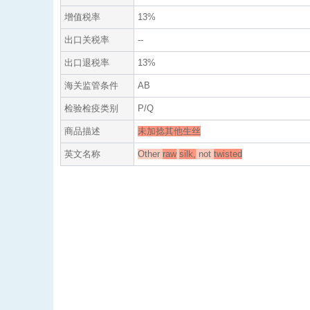
增值税率
13%
出口关税率
--
出口退税率
13%
海关监管条件
AB
检验检疫类别
P/Q
商品描述
未加捻其他生丝
英文名称
Other
raw
silk,
not
twisted