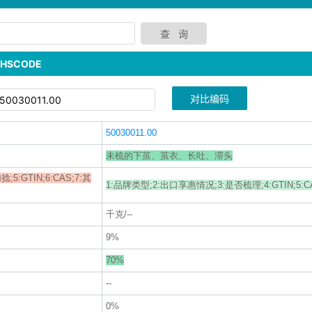
SCODE
对比编码
50030011.00
未梳的下茧、茧衣、长吐、滞头
5:GTIN;6:CAS;7:其
1:品牌类型;2:出口享惠情况;3:是否梳理;4:GTIN;5:C
千克/--
9%
70%
--
0%