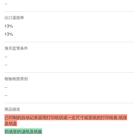
--
出口退税率
13%
13%
海关监管条件
--
--
检验检疫类别
--
--
商品描述
已印制的自动记录器用打印纸切成一定尺寸或形状的打印纸卷,纸张
及纸盘
切成形的滤纸及纸板