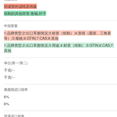
切成形的滤纸及纸板
纸制的其他筒管,卷轴,纡子
申报要素
1:品牌类型;2:出口享惠情况;3:材质（纸制）;4:形状（圆形、三角形
等）;5:规格;6:GTIN;7:CAS;8:其他
1:品牌类型;2:出口享惠情况;3:用途;4:材质（纸制）;5:GTIN;6:CAS;7:
其他
单位(第一/第二)
千克/--
千克/--
最惠国进口税率
6%
6%
普通进口税率