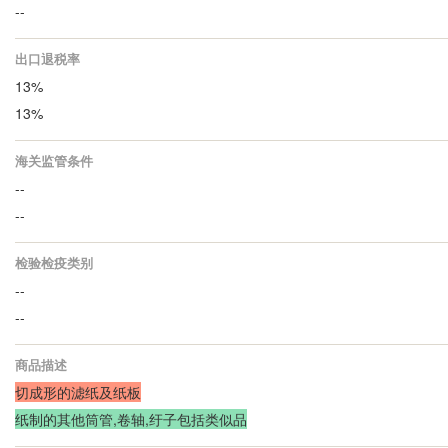
--
出口退税率
13%
13%
海关监管条件
--
--
检验检疫类别
--
--
商品描述
切成形的滤纸及纸板
纸制的其他筒管,卷轴,纡子包括类似品