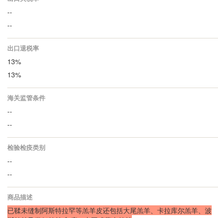
--
--
出口退税率
13%
13%
海关监管条件
--
--
检验检疫类别
--
--
商品描述
已鞣未缝制阿斯特拉罕等羔羊皮还包括大尾羔羊、卡拉库尔羔羊、波