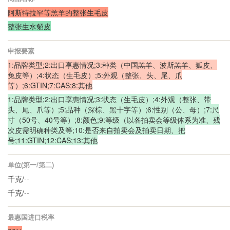
阿斯特拉罕等羔羊的整张生毛皮
整张生水貂皮
申报要素
1:品牌类型;2:出口享惠情况;3:种类（中国羔羊、波斯羔羊、狐皮、
兔皮等）;4:状态（生毛皮）;5:外观（整张、头、尾、爪
等）;6:GTIN;7:CAS;8:其他
1:品牌类型;2:出口享惠情况;3:状态（生毛皮）;4:外观（整张、带
头、尾、爪等）;5:品种（深棕、黑十字等）;6:性别（公、母）;7:尺
寸（50号、40号等）;8:颜色;9:等级（以各拍卖会等级体系为准、残
次皮需明确种类及等;10:是否来自拍卖会及拍卖日期、把
号;11:GTIN;12:CAS;13:其他
单位(第一/第二)
千克/--
千克/--
最惠国进口税率