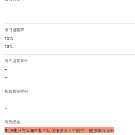
--
--
出口退税率
13%
13%
海关监管条件
--
--
检验检疫类别
--
--
商品描述
加强或只与金属合制的硫化橡胶管不带附件、硬质橡胶除外