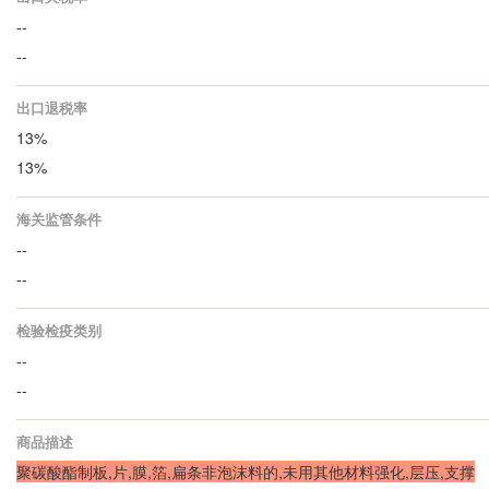
--
--
出口退税率
13%
13%
海关监管条件
--
--
检验检疫类别
--
--
商品描述
聚碳酸酯制板,片,膜,箔,扁条非泡沫料的,未用其他材料强化,层压,支撑