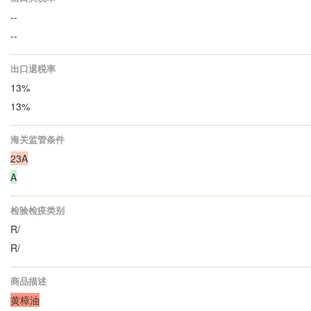
--
--
出口退税率
13%
13%
海关监管条件
23A
A
检验检疫类别
R/
R/
商品描述
黄樟油