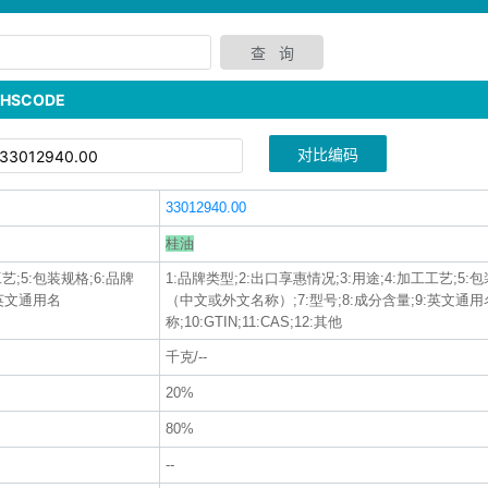
SCODE
对比编码
33012940.00
桂油
艺;5:包装规格;6:品牌
1:品牌类型;2:出口享惠情况;3:用途;4:加工工艺;5:包
:英文通用名
（中文或外文名称）;7:型号;8:成分含量;9:英文通用
称;10:GTIN;11:CAS;12:其他
千克/--
20%
80%
--