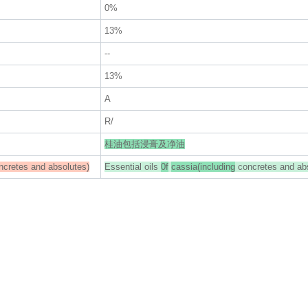
0%
13%
--
13%
A
R/
桂油包括浸膏及净油
cretes and absolutes)
Essential oils
0f
cassia(including
concretes and ab