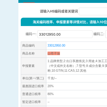
请输入HS编码或者关键词
海关编码税率、申报要素等详情对比，请输入10位H
编码一:
编码二:
商品编码
33012950.00
商品名称
山苍子油
1:品牌类型;2:出口享惠情况;3:用途;4:加工工
申报要素
（中文或外文名称）;7:型号;8:成分含量;9
称;10:GTIN;11:CAS;12:其他
单位(第一/第二)
千克/--
最惠国进口税率
20%
普通进口税率
80%
暂定进口税率
--