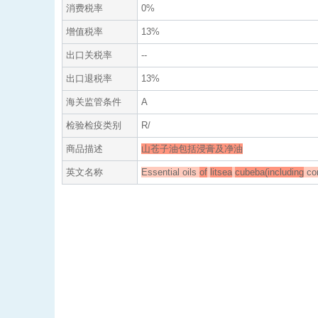
消费税率
0%
增值税率
13%
出口关税率
--
出口退税率
13%
海关监管条件
A
检验检疫类别
R/
商品描述
山苍子油包括浸膏及净油
英文名称
Essential oils
of
litsea
cubeba(including
con