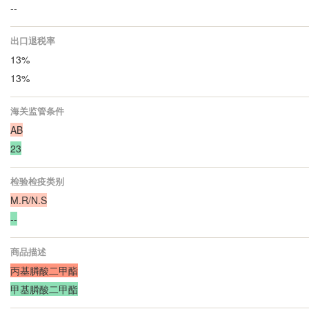
--
出口退税率
13%
13%
海关监管条件
AB
23
检验检疫类别
M.R/N.S
--
商品描述
丙基膦酸二甲酯
甲基膦酸二甲酯