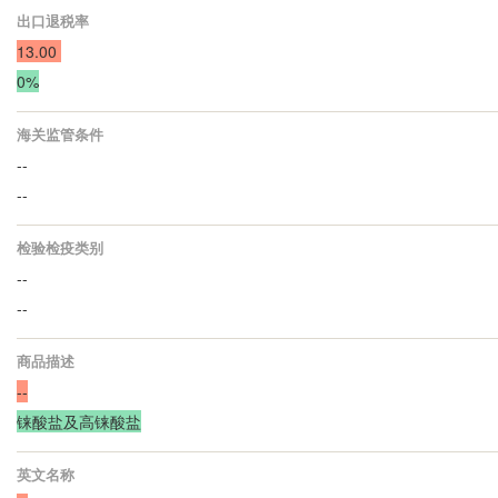
出口退税率
13.00
0%
海关监管条件
--
--
检验检疫类别
--
--
商品描述
--
铼酸盐及高铼酸盐
英文名称