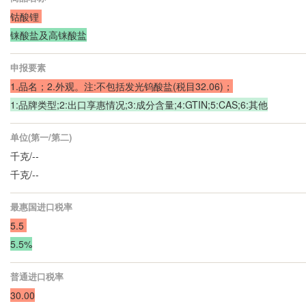
钴酸锂
铼酸盐及高铼酸盐
申报要素
1.品名；2.外观。注:不包括发光钨酸盐(税目32.06)；
1:品牌类型;2:出口享惠情况;3:成分含量;4:GTIN;5:CAS;6:其他
单位(第一/第二)
千克/--
千克/--
最惠国进口税率
5.5
5.5%
普通进口税率
30.00