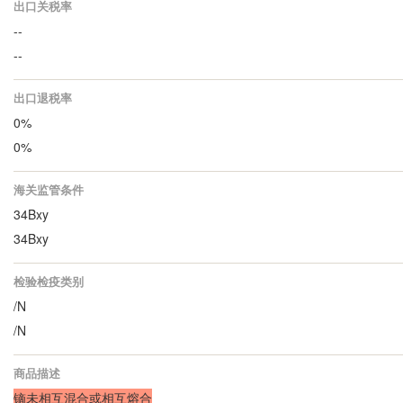
出口关税率
--
--
出口退税率
0%
0%
海关监管条件
34Bxy
34Bxy
检验检疫类别
/N
/N
商品描述
镝未相互混合或相互熔合