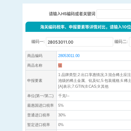
请输入HS编码或者关键词
海关编码税率、申报要素等详情对比，请输入10位H
编码一:
编码二:
商品编码
28053011.00
商品名称
钕
1:品牌类型;2:出口享惠情况;3:混合稀土应
申报要素
池级的稀土金属、钪及钇;5:包装规格;6:
[A]表示;7:GTIN;8:CAS;9:其他
单位(第一/第二)
千克/--
最惠国进口税率
5%
普通进口税率
30%
暂定进口税率
0%