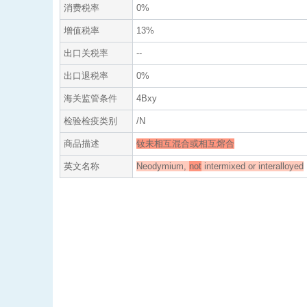
消费税率
0%
增值税率
13%
出口关税率
--
出口退税率
0%
海关监管条件
4Bxy
检验检疫类别
/N
商品描述
钕未相互混合或相互熔合
英文名称
Neodymium,
not
intermixed or interalloyed