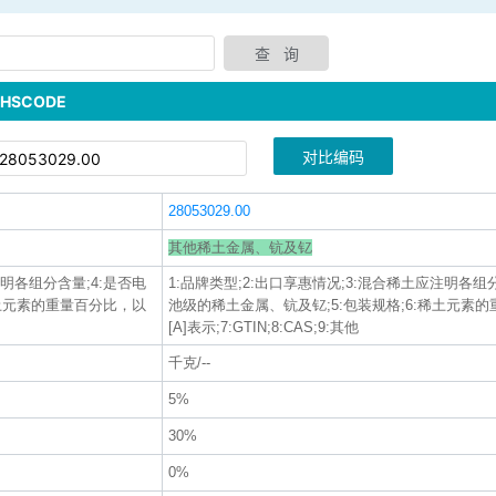
SCODE
对比编码
28053029.00
其他稀土金属、钪及钇
注明各组分含量;4:是否电
1:品牌类型;2:出口享惠情况;3:混合稀土应注明各组
稀土元素的重量百分比，以
池级的稀土金属、钪及钇;5:包装规格;6:稀土元素
[A]表示;7:GTIN;8:CAS;9:其他
千克/--
5%
30%
0%