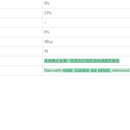
0%
13%
--
0%
4Bxy
/N
其他稀土金属、钪及钇已相互混合或相互熔合
Rare-earth
metal,
scandiun
and
yttrium,
intermixed 