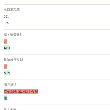
出口退税率
0%
0%
海关监管条件
无
ABX
检验检疫类别
无
M/N
商品描述
其他碱金属及碱土金属
汞
英文名称