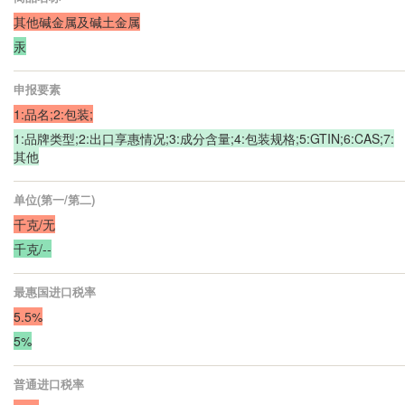
其他碱金属及碱土金属
汞
申报要素
1:品名;2:包装;
1:品牌类型;2:出口享惠情况;3:成分含量;4:包装规格;5:GTIN;6:CAS;7:
其他
单位(第一/第二)
千克/无
千克/--
最惠国进口税率
5.5%
5%
普通进口税率