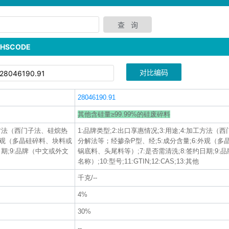
SCODE
对比编码
28046190.91
其他含硅量≥99.99%的硅废碎料
加工方法（西门子法、硅烷热
1:品牌类型;2:出口享惠情况;3:用途;4:加工方法
:外观（多晶硅碎料、块料或
分解法等；经掺杂P型、经;5:成分含量;6:外观（
日期;9:品牌（中文或外文
锅底料、头尾料等）;7:是否需清洗;8:签约日期;9:
名称）;10:型号;11:GTIN;12:CAS;13:其他
千克/--
4%
30%
--