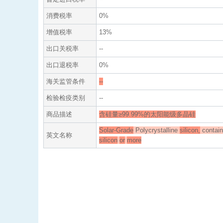
消费税率
0%
增值税率
13%
出口关税率
--
出口退税率
0%
海关监管条件
--
检验检疫类别
--
商品描述
含硅量≥99.99%的太阳能级多晶硅
Solar-Grade
Polycrystalline
silicon,
contain
英文名称
silicon
or
more