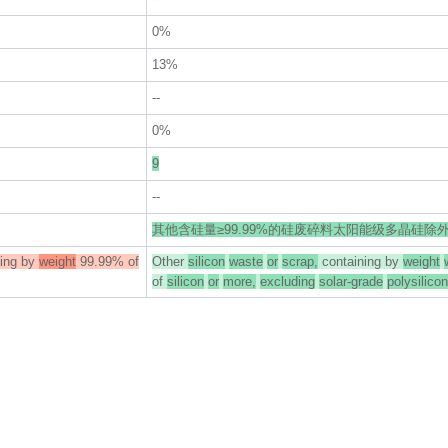
0%
13%
--
0%
9
--
其他含硅量≥99.99%的硅废碎料太阳能级多晶硅除
ing by
weight
99.99% of
Other
silicon
waste
or
scrap,
containing by
weight
of
silicon
or
more,
excluding
solar-grade
polysilicon