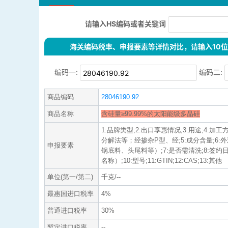
请输入HS编码或者关键词
海关编码税率、申报要素等详情对比，请输入10位H
编码一:
编码二:
商品编码
28046190.92
商品名称
含硅量≥99.99%的太阳能级多晶硅
1:品牌类型;2:出口享惠情况;3:用途;4:
分解法等；经掺杂P型、经;5:成分含量;6
申报要素
锅底料、头尾料等）;7:是否需清洗;8:签约
名称）;10:型号;11:GTIN;12:CAS;13:其他
单位(第一/第二)
千克/--
最惠国进口税率
4%
普通进口税率
30%
暂定进口税率
--