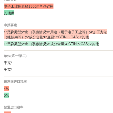
电子工业用直径≥30cm单晶硅棒
其他硼
申报要素
1:品牌类型;2:出口享惠情况;3:用途（用于电子工业等）;4:加工方法
（经掺杂等）;5:成分含量;6:直径;7:GTIN;8:CAS;9:其他
1:品牌类型;2:出口享惠情况;3:成分含量;4:GTIN;5:CAS;6:其他
单位(第一/第二)
千克/--
千克/--
最惠国进口税率
4%
5%
普通进口税率