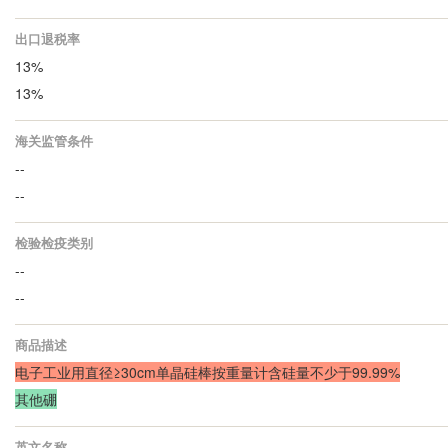
出口退税率
13%
13%
海关监管条件
--
--
检验检疫类别
--
--
商品描述
电子工业用直径≥30cm单晶硅棒按重量计含硅量不少于99.99%
其他硼
英文名称