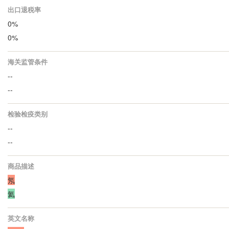
出口退税率
0%
0%
海关监管条件
--
--
检验检疫类别
--
--
商品描述
氖
氦
英文名称