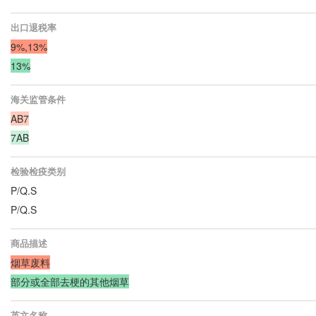
出口退税率
9%,13%
13%
海关监管条件
AB7
7AB
检验检疫类别
P/Q.S
P/Q.S
商品描述
烟草废料
部分或全部去梗的其他烟草
英文名称