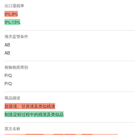
出口退税率
0%,9%
9%,13%
海关监管条件
AB
AB
检验检疫类别
P/Q
P/Q
商品描述
甜菜渣、甘蔗渣及类似残渣
制造淀粉过程中的残渣及类似品
英文名称