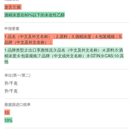
龙舌兰酒
酒精浓度在80%以下的未改性乙醇
申报要素
1.品名（中文及外文名称）；2.原料；3.酒精浓度；4.包装规格；
5.
品牌（中文及外文名称）；
1:品牌类型;2:出口享惠情况;3:品名（中文及外文名称）;4:原料;5:酒
精浓度;6:包装规格;7:品牌（中文或外文名称）;8:GTIN;9:CAS;10:其
他
单位(第一/第二)
升/千克
升/千克
最惠国进口税率
10
10%