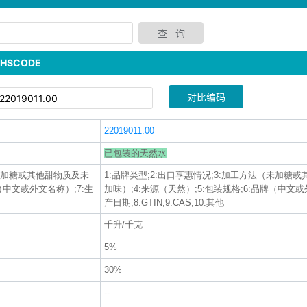
SCODE
对比编码
22019011.00
已包装的天然水
（未加糖或其他甜物质及未
1:品牌类型;2:出口享惠情况;3:加工方法（未加糖
牌（中文或外文名称）;7:生
加味）;4:来源（天然）;5:包装规格;6:品牌（中文或
产日期;8:GTIN;9:CAS;10:其他
千升/千克
5%
30%
--