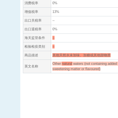
消费税率
0%
增值税率
13%
出口关税率
--
出口退税率
0%
海关监管条件
--
检验检疫类别
--
商品描述
其他天然水未加味、加糖或其他甜物质
Other
natural
waters (not containing added 
英文名称
sweetening matter or flavoured)