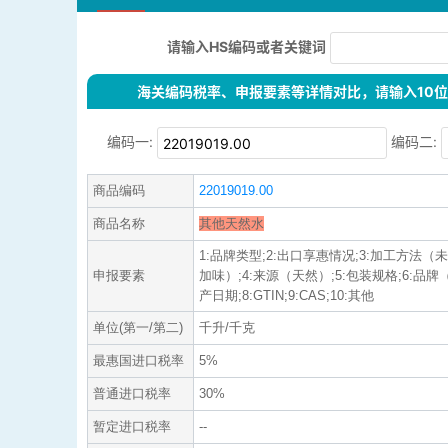
请输入HS编码或者关键词
海关编码税率、申报要素等详情对比，请输入10位H
编码一:
编码二:
商品编码
22019019.00
商品名称
其他天然水
1:品牌类型;2:出口享惠情况;3:加工方法
申报要素
加味）;4:来源（天然）;5:包装规格;6:品
产日期;8:GTIN;9:CAS;10:其他
单位(第一/第二)
千升/千克
最惠国进口税率
5%
普通进口税率
30%
暂定进口税率
--