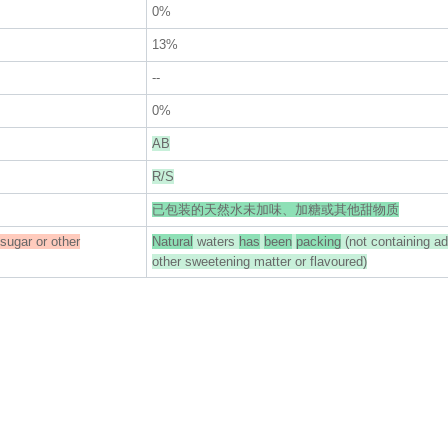
0%
13%
--
0%
AB
R/S
已包装的天然水未加味、加糖或其他甜物质
sugar or other
Natural
waters
has
been
packing
(not containing a
other sweetening matter or flavoured)