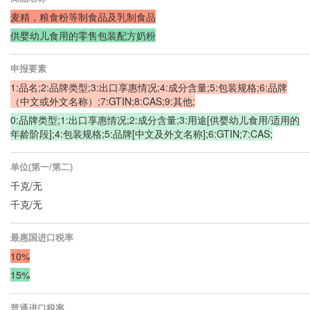
麦精，粮食粉等制食品及乳制食品
供婴幼儿食用的零售包装配方奶粉
申报要素
1:品名;2:品牌类型;3:出口享惠情况;4:成分含量;5:包装规格;6:品牌
（中文或外文名称）;7:GTIN;8:CAS;9:其他;
0:品牌类型;1:出口享惠情况;2:成分含量;3:用途[供婴幼儿食用/适用的
年龄阶段];4:包装规格;5:品牌[中文及外文名称];6:GTIN;7:CAS;
单位(第一/第二)
千克/无
千克/无
最惠国进口税率
10%
15%
普通进口税率