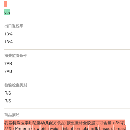
--
0%
出口退税率
13%
13%
海关监管条件
7AB
7AB
检验检疫类别
R/S
R/S
商品描述
乳基特殊医学用途婴幼儿配方食品(按重量计全脱脂可可含量＜5%乳
品制)
Preterm
/
low
birth
weight
infant
formula
(milk
based),
breast