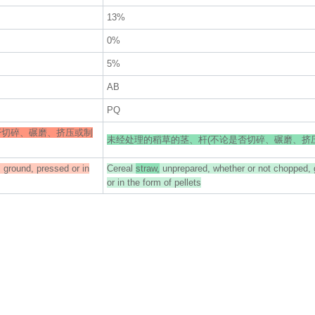
13%
0%
5%
AB
PQ
否切碎、碾磨、挤压或制
未经处理的稻草的茎、杆(不论是否切碎、碾磨、挤
 ground, pressed or in
Cereal
straw,
unprepared, whether or not chopped, 
or in the form of pellets