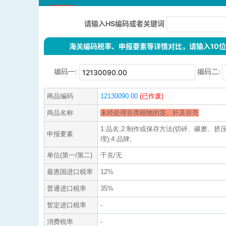
请输入HS编码或者关键词
海关编码税率、申报要素等详情对比，请输入10位H
编码一:
编码二:
商品编码
12130090.00
(已作废)
商品名称
未经处理谷类植物的茎、杆及谷壳
1:品名;2:制作或保存方法(切碎、碾磨、挤压
申报要素
理);4:品牌;
单位(第一/第二)
千克/无
最惠国进口税率
12%
普通进口税率
35%
暂定进口税率
-
消费税率
-