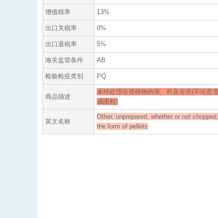
增值税率
13%
出口关税率
0%
出口退税率
5%
海关监管条件
AB
检验检疫类别
PQ
未经处理谷类植物的茎、杆及谷壳(不论是
商品描述
成团粒)
Other, unprepared, whether or not chopped,
英文名称
the form of pellets