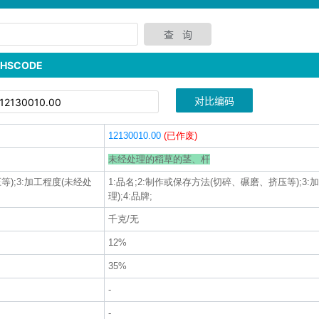
SCODE
对比编码
12130010.00
(已作废)
未经处理的稻草的茎、杆
等);3:加工程度(未经处
1:品名;2:制作或保存方法(切碎、碾磨、挤压等);3:
理);4:品牌;
千克/无
12%
35%
-
-