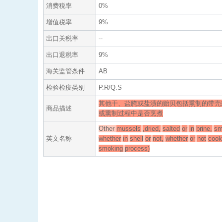
消费税率
0%
增值税率
9%
出口关税率
--
出口退税率
9%
海关监管条件
AB
检验检疫类别
P.R/Q.S
其他干、盐腌或盐渍的贻贝包括熏制的带壳
商品描述
或熏制过程中是否烹煮
Other
mussels
,dried,
salted
or
in
brine,
sm
英文名称
whether
in
shell
or
not,
whether
or
not
cook
smoking
process)