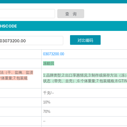
SCODE
对比编码
03073200.00
冻贻贝
存方法（干、盐腌、盐渍
1:品牌类型;2:出口享惠情况;3:制作或保存方法（冻）;
个体重量;7:包装规
状态（带壳、去壳）;6:个体重量;7:包装规格;8:GTIN;9
千克/--
10%
70%
--