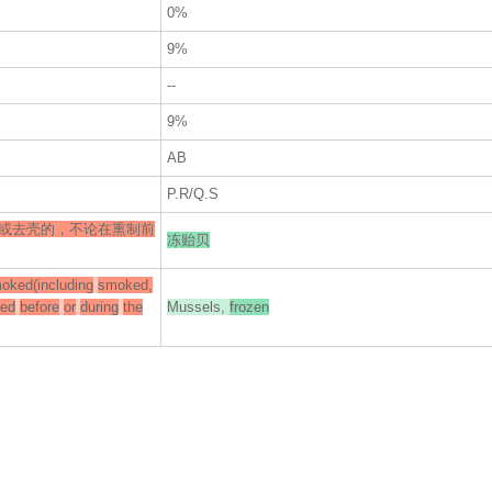
0%
9%
--
9%
AB
P.R/Q.S
或去壳的，不论在熏制前
冻贻贝
oked(including
smoked,
ed
before
or
during
the
Mussels,
frozen