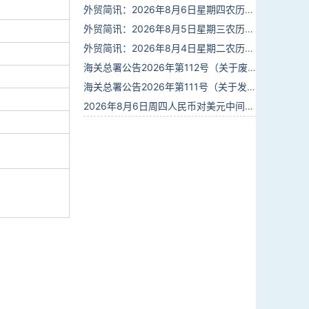
外贸简讯：2026年8月6日星期四农历六月廿四
外贸简讯：2026年8月5日星期三农历六月廿三
外贸简讯：2026年8月4日星期二农历六月廿二
海关总署公告2026年第112号（关于废止部分卫生检疫类规范性文件的公告）
海关总署公告2026年第111号（关于发布《进出境动植物检疫处理监督管理工作规定》《进出境卫生处理监督管理工作规定》的公告）
2026年8月6日周四人民币对美元中间价报6.7895调贬6个基点