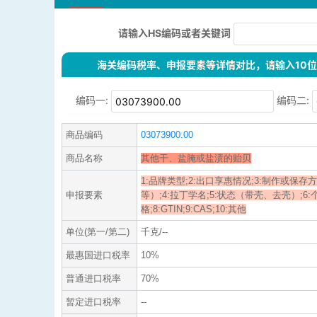
请输入HS编码或者关键词
海关编码税率、申报要素等详情对比，请输入10位H
编码一:
编码二:
商品编码
03073900.00
商品名称
其他干、盐腌或盐渍的贻贝
1:品牌类型;2:出口享惠情况;3:制作或保
申报要素
等）;4:拉丁学名;5:状态（带壳、去壳）;6:
格;8:GTIN;9:CAS;10:其他
单位(第一/第二)
千克/--
最惠国进口税率
10%
普通进口税率
70%
暂定进口税率
--