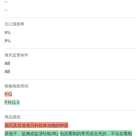
--
--
出口退税率
9%
9%
海关监管条件
AB
AB
检验检疫类别
P/Q
P.R/Q.S
商品描述
扇贝及其他扇贝科软体动物的种苗
其他干、盐腌或盐渍牡蛎(蚝)
包括熏制的带壳或去壳的，不论在熏制