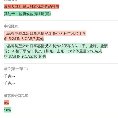
扇贝及其他扇贝科软体动物的种苗
其他干、盐腌或盐渍牡蛎(蚝)
申报要素
1:品牌类型;2:出口享惠情况;3:是否为种苗;4:拉丁学
名;5:GTIN;6:CAS;7:其他
1:品牌类型;2:出口享惠情况;3:制作或保存方法（干、盐腌、盐渍
等）;4:拉丁学名;5:状态（带壳、去壳）;6:个体重量;7:包装规
格;8:GTIN;9:CAS;10:其他
单位(第一/第二)
千克/--
千克/--
最惠国进口税率
0%
10%