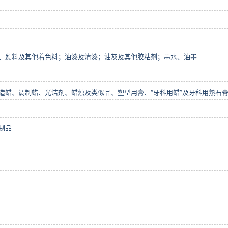
、颜料及其他着色料；油漆及清漆；油灰及其他胶粘剂；墨水、油墨
造蜡、调制蜡、光洁剂、蜡烛及类似品、塑型用膏、“牙科用蜡”及牙科用熟石
制品