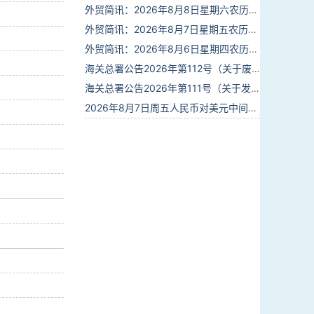
外贸简讯：2026年8月8日星期六农历六月廿六
外贸简讯：2026年8月7日星期五农历六月廿五
外贸简讯：2026年8月6日星期四农历六月廿四
海关总署公告2026年第112号（关于废止部分卫生检疫类规范性文件的公告）
海关总署公告2026年第111号（关于发布《进出境动植物检疫处理监督管理工作规定》《进出境卫生处理监督管理工作规定》的公告）
2026年8月7日周五人民币对美元中间价报6.7904调贬9个基点