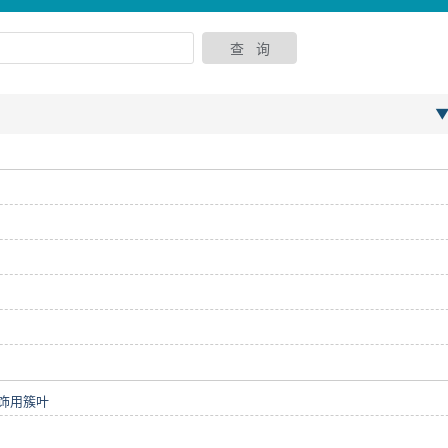
▼
饰用簇叶