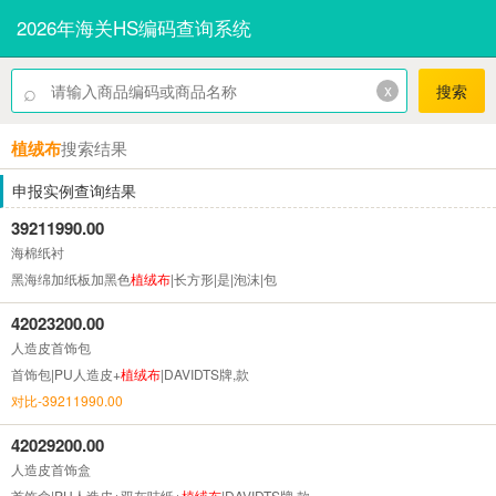
2026年海关HS编码查询系统
⌕
x
搜索
植绒布
搜索结果
申报实例查询结果
39211990.00
海棉纸衬
黑海绵加纸板加黑色
植绒布
|长方形|是|泡沫|包
42023200.00
人造皮首饰包
首饰包|PU人造皮+
植绒布
|DAVIDTS牌,款
对比-39211990.00
42029200.00
人造皮首饰盒
首饰盒|PU人造皮+双灰咭纸+
植绒布
|DAVIDTS牌,款