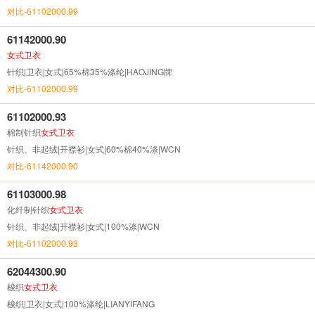
对比-61102000.99
61142000.90
女式卫衣
针织|卫衣|女式|65%棉35%涤纶|HAOJING牌
对比-61102000.99
61102000.93
棉制针织
女式卫衣
针织、非起绒|开襟衫|女式|60%棉40%涤|WCN
对比-61142000.90
61103000.98
化纤制针织
女式卫衣
针织、非起绒|开襟衫|女式|100%涤|WCN
对比-61102000.93
62044300.90
梭织
女式卫衣
梭织|卫衣|女式|100%涤纶|LIANYIFANG