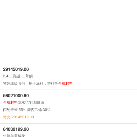
29145019.00
2,4-二羟基-二苯酮
紫外线吸收剂，用于涂料，塑料等
合成
材料
56021000.90
合成
材料
防水毡/针刺缝编
丙纶纤维:55% 聚丙乙烯:30%
对比-29145019.00
64039199.90
短筒羊剪绒靴