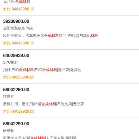
无品牌,
合成
材料
对比-84842000.10
39206900.00
热塑性聚氨酯薄膜
应用于航天，汽车电子等
合成
材料
制品|透明|是与其他
材料
对比-84842000.10
64029929.00
SPU拖鞋
拖鞋|PVC
合成
材料
|PVC
合成
材料
|无品牌|无其他
对比-39206900.00
68042290.00
软磨片
磨锯片用，磨光用|粘聚
合成
材料
|不装支架|无品牌
对比-64029929.00
68042290.00
研磨轮
研磨抛光用|粘聚
合成
材料
|未安装支架|泰利莱